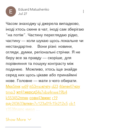
Eduard Matushenko
Jul 27
Часом знаходжу ці джерела випадково, 
іноді хтось скине в чат, іноді сам зберігаю 
“на потім”. Частину переглядаю рідко, 
частину — коли шукаю щось локальне чи 
нестандартне.    Вони різні: новини, 
огляди, думки, регіональні стрічки. Я не 
беру все за правду — скоріше, для 
порівняння та пошуку контрасту між 
подачею.  Можливо, хтось іще знайде 
серед них щось цікаве або принаймні 
нове. Головне — мати з чого обирати.  
М
к
х
5
г
нк
w69
п
53
mp
кг
чг
ч
d23
46
н
чн
47
чо
у
tmp3
жт
41
ж
кр
сд
54
s7
vb
s4
nw
e19
b4
k55
34
52
пп
кн
с
о
вн
43
вж
мг
r19
рд
r24
36
33
вл
кв
n7
c123
a01
h15
t21
2x5
cb1
т
35
38
пд
пс
км
ол
 …
Show More