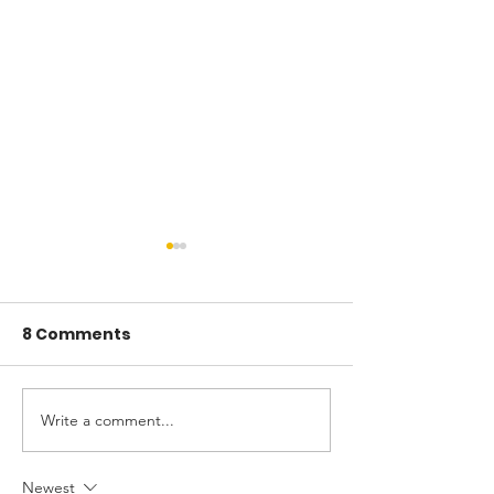
8 Comments
Write a comment...
What Yoga Act
The Four Engines of
Transformation
Newest