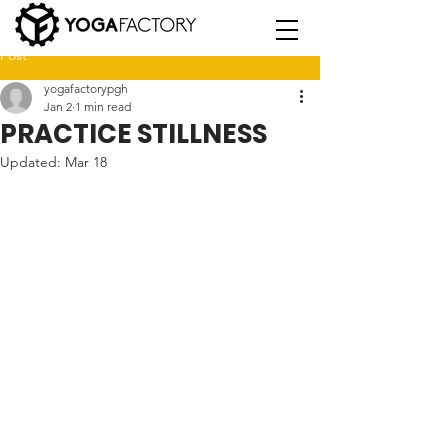
Post
yogafactorypgh
Jan 2
1 min read
PRACTICE STILLNESS
Updated:
Mar 18