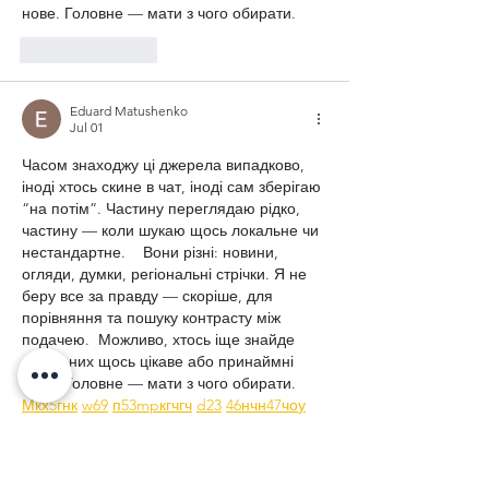
нове. Головне — мати з чого обирати. 
Like
Reply
Eduard Matushenko
Jul 01
Часом знаходжу ці джерела випадково, 
іноді хтось скине в чат, іноді сам зберігаю 
“на потім”. Частину переглядаю рідко, 
частину — коли шукаю щось локальне чи 
нестандартне.    Вони різні: новини, 
огляди, думки, регіональні стрічки. Я не 
беру все за правду — скоріше, для 
порівняння та пошуку контрасту між 
подачею.  Можливо, хтось іще знайде 
серед них щось цікаве або принаймні 
нове. Головне — мати з чого обирати.  
М
к
х
5
г
нк
w69
п
53
mp
кг
чг
ч
d23
46
н
чн
47
чо
у
tmp3
жт
41
ж
кр
сд
54
s7
vb
s4
nw
e19
b4
k55
34
52
пп
кн
с
о
вн
43
вж
мг
r19
рд
r24
36
33
вл
кв
n7
c123
a01
h15
t21
2x5
cb1