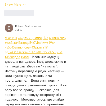
Show More
Like
Reply
Eduard Matushenko
Jul 27
М
к
х
5
г
нк
w69
п
53
mp
кг
чг
ч
d23
46
н
чн
47
чо
у
tmp3
жт
41
ж
кр
сд
54
s7
vb
s4
nw
e19
b4
k55
34
52
пп
кн
с
о
вн
43
вж
мг
r19
рд
r24
36
33
вл
кв
n7
c123
a01
h15
t21
2x5
cb1
т
35
38
пд
пс
км
ол
  Часом знаходжу ці 
джерела випадково, іноді хтось скине в 
чат, іноді сам зберігаю “на потім”. 
Частину переглядаю рідко, частину — 
коли шукаю щось локальне чи 
нестандартне.    Вони різні: новини, 
огляди, думки, регіональні стрічки. Я не 
беру все за правду — скоріше, для 
порівняння та пошуку контрасту між 
подачею.  Можливо, хтось іще знайде 
серед них щось цікаве або принаймні 