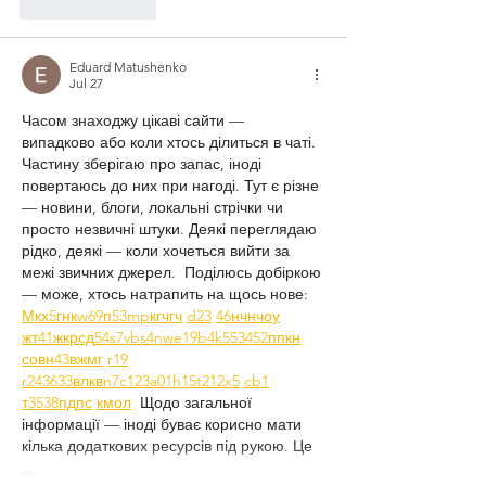
Like
Reply
Eduard Matushenko
Jul 27
Часом знаходжу цікаві сайти — 
випадково або коли хтось ділиться в чаті. 
Частину зберігаю про запас, іноді 
повертаюсь до них при нагоді. Тут є різне 
— новини, блоги, локальні стрічки чи 
просто незвичні штуки. Деякі переглядаю 
рідко, деякі — коли хочеться вийти за 
межі звичних джерел.  Поділюсь добіркою 
— може, хтось натрапить на щось нове:  
М
к
х
5
г
нк
w69
п
53
mp
кг
чг
ч
d23
46
н
чн
чо
у
жт
41
ж
кр
сд
54
s7
vb
s4
nw
e19
b4
k55
34
52
пп
кн
с
о
вн
43
вж
мг
r19
r24
36
33
вл
кв
n7
c123
a01
h15
t21
2x5
cb1
т
35
38
пд
пс
км
ол
  Щодо загальної 
інформації — іноді буває корисно мати 
кілька додаткових ресурсів під рукою. Це 
…